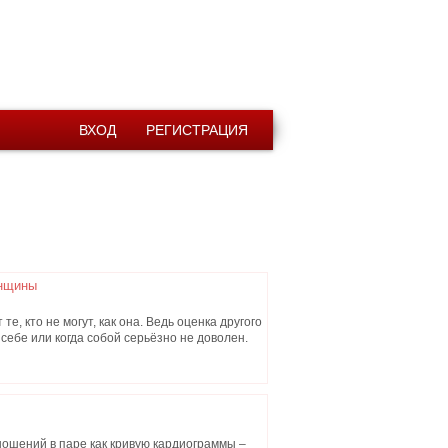
ВХОД
РЕГИСТРАЦИЯ
енщины
е, кто не могут, как она. Ведь оценка другого
 себе или когда собой серьёзно не доволен.
ношений в паре как кривую кардиограммы –