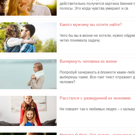
действительно получится картина биения п
полосы. Это когда чувства умирают и св
Какого мужчину вы хотите найти?
Чего бы вы в жизни не хотели, нужно обдум
четко понимала задачу.
Вычеркнуть человека из жизни
Попробуй зачеркнуть в блокноте какие-либо
выберешь такие. Все-такт текст отражает д
человек?
Расстался с разведенной из экономии
Не говорят так о любимых людях – с кальку
Неравный брак. Что делать, если жена 