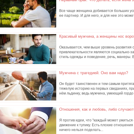
Все чаще женщина добивается больших усп
ее партнер. И для него, и для нее это мож
Красивый мужчина, а женщины нос воро
Оказывается, чем выше уровень развития 
привлекательности являются социально-з
стиль одежды и поведение, речь, манеры. 
Мужчина с трагедией. Оно вам надо?
Он будет таинственен и тем самым притяга
тяжелую историю на первых свиданиях, пр
нём льдинку, ведь мужчина, умеющий гордо
Отношения, как и любовь, либо случают
Я против идеи, что "каждый может ужиться с
движение к тупику. Есть плохие отношения 
ничего нельзя поделать...