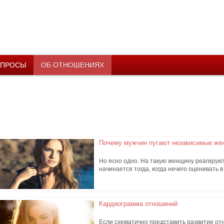
ПРОСЫ
ОБ ОТНОШЕНИЯХ
Почему мужчин пугают независимые ж
Но ясно одно. На такую женщину реагируют т
начинается тогда, когда нечего оценивать в
Кардиограмма отношений
Если схематично представить развитие от