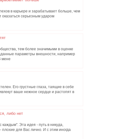
ехов в карьере и зарабатывает больше, чем
ет оказаться серьезным ударом
тят
общества, тем более значимыми в оценке
аданные параметры внешности, например
В мене
телен. Его грустные глаза, таящие в себе
ивлекут ваше нежное сердце и растопят в
ся, либо нет
 каждым". Эта идея - путь в никуда,
- плохие для Вас лично. И с этим иногда