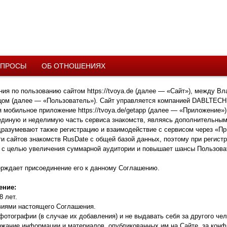
ПРОСЫ
ОБ ОТНОШЕНИЯХ
ия по пользованию сайтом https://tvoya.de (далее — «Сайт»), между 
ом (далее — «Пользователь»). Сайт управляется компанией DABLTECH LTD
мобильное приложение https://tvoya.de/getapp (далее — «Приложение») и 
 единую и неделимую часть сервиса знакомств, являясь дополнительным
дразумевают также регистрацию и взаимодействие с сервисом через «Пр
ети сайтов знакомств RusDate с общей базой данных, поэтому при регист
но с целью увеличения суммарной аудитории и повышает шансы Пользова
ерждает присоединение его к данному Соглашению.
ение:
8 лет.
виями настоящего Соглашения.
отографии (в случае их добавления) и не выдавать себя за другого чел
ржание информации и материалов, опубликованных им на Сайте, за конф