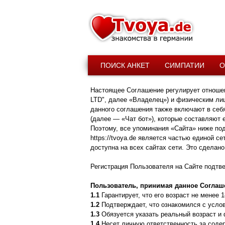
ПОИСК АНКЕТ
СИМПАТИИ
О
Настоящее Соглашение регулирует отношен
LTD", далее «Владелец») и физическим лиц
данного соглашения также включают в себя 
(далее — «Чат бот»), которые составляют
Поэтому, все упоминания «Сайта» ниже по
https://tvoya.de является частью единой с
доступна на всех сайтах сети. Это сдела
Регистрация Пользователя на Сайте подтв
Пользователь, принимая данное Соглаш
1.1
Гарантирует, что его возраст не менее 1
1.2
Подтверждает, что ознакомился с усло
1.3
Обязуется указать реальный возраст и ф
1.4
Несет личную ответственность за соде