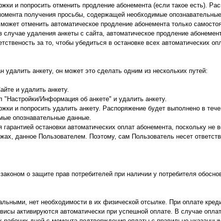
жки и попросить отменить продление абонемента (если такое есть). Ра
 момента получения просьбы, содержащей необходимые опознавательные
 может отменить автоматическое продление абонемента только самостоя
в случае удаления анкеты с сайта, автоматическое продление абонемен
тственость за то, чтобы убедиться в остановке всех автоматических оп
н удалить анкету, он может это сделать одним из нескольких путей:
айте и удалить анкету.
 "Настройки/Информация об анкете" и удалить анкету.
жки и попросить удалить анкету. Распоряжение будет выполнено в тече
мые опознавательные данные.
 гарантией остановки автоматических оплат абонемента, поскольку не 
ах, данное Пользователем. Поэтому, сам Пользователь несет ответстве
 законом о защите прав потребителей при наличии у потребителя обосно
альными, нет необходимости в их физической отсылке. При оплате кре
рвисы активируются автоматически при успешной оплате. В случае опла
ех рабочих дней с момента подтверждения оплаты с правильно указанны