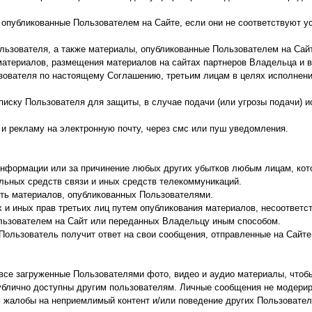
опубликованные Пользователем на Сайте, если они не соответствуют у
ьзователя, а также материалы, опубликованные Пользователем на Сайт
материалов, размещения материалов на сайтах партнеров Владельца и в
зователя по настоящему Соглашению, третьим лицам в целях исполнен
иску Пользователя для защиты, в случае подачи (или угрозы подачи) 
 рекламу на электронную почту, через смс или пуш уведомления.
информации или за причинение любых других убытков любым лицам, кот
льных средств связи и иных средств телекоммуникаций.
сть материалов, опубликованных Пользователями.
 и иных прав третьих лиц путем опубликования материалов, несоотве
ользователем на Сайт или переданных Владельцу иным способом.
Пользователь получит ответ на свои сообщения, отправленные на Сайт
все загруженные Пользователями фото, видео и аудио материалы, чтоб
публично доступны другим пользователям. Личные сообщения не модерир
алобы на неприемлимый контент и/или поведение других Пользователей