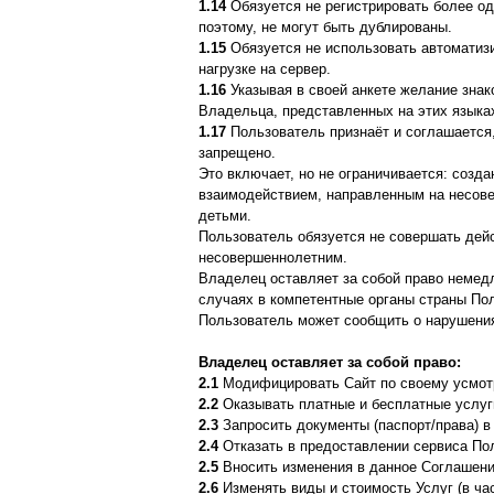
1.14
Обязуется не регистрировать более одн
поэтому, не могут быть дублированы.
1.15
Обязуется не использовать автоматизи
нагрузке на сервер.
1.16
Указывая в своей анкете желание знак
Владельца, представленных на этих языка
1.17
Пользователь признаёт и соглашается,
запрещено.
Это включает, но не ограничивается: созд
взаимодействием, направленным на несове
детьми.
Пользователь обязуется не совершать дейс
несовершеннолетним.
Владелец оставляет за собой право немедл
случаях в компетентные органы страны По
Пользователь может сообщить о нарушения
Владелец оставляет за собой право:
2.1
Модифицировать Сайт по своему усмот
2.2
Оказывать платные и бесплатные услуг
2.3
Запросить документы (паспорт/права) в
2.4
Отказать в предоставлении сервиса По
2.5
Вносить изменения в данное Соглашени
2.6
Изменять виды и стоимость Услуг (в ча