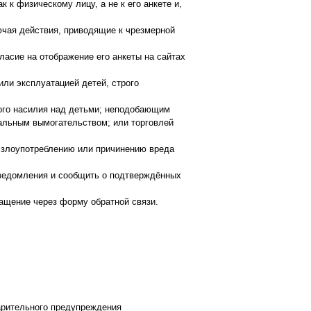
 к физическому лицу, а не к его анкете и,
ючая действия, приводящие к чрезмерной
ласие на отображение его анкеты на сайтах
или эксплуатацией детей, строго
ного насилия над детьми; неподобающим
альным вымогательством; или торговлей
, злоупотреблению или причинению вреда
 уведомления и сообщить о подтверждённых
ащение через форму обратной связи.
варительного предупреждения