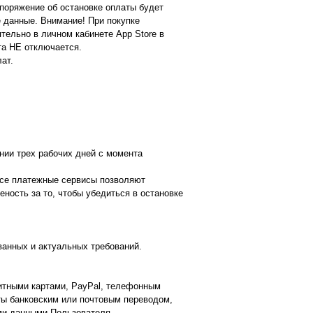
споряжение об остановке оплаты будет
 данные. Внимание! При покупке
тельно в личном кабинете App Store в
та НЕ отключается.
лат.
нии трех рабочих дней с момента
все платежные сервисы позволяют
ность за то, чтобы убедиться в остановке
ванных и актуальных требований.
дитными картами, PayPal, телефонным
ты банковским или почтовым переводом,
ми данными Пользователя.