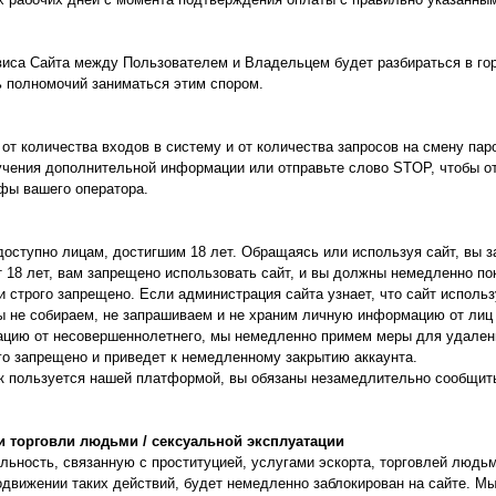
виса Сайта между Пользователем и Владельцем будет разбираться в го
ь полномочий заниматься этим спором.
т количества входов в систему и от количества запросов на смену пар
учения дополнительной информации или отправьте слово STOP, чтобы от
фы вашего оператора.
доступно лицам, достигшим 18 лет. Обращаясь или используя сайт, вы з
т 18 лет, вам запрещено использовать сайт, и вы должны немедленно пок
строго запрещено. Если администрация сайта узнает, что сайт использу
ы не собираем, не запрашиваем и не храним личную информацию от лиц 
цию от несовершеннолетнего, мы немедленно примем меры для удален
го запрещено и приведет к немедленному закрытию аккаунта.
нок пользуется нашей платформой, вы обязаны незамедлительно сообщи
 торговли людьми / сексуальной эксплуатации
ьность, связанную с проституцией, услугами эскорта, торговлей людь
одвижении таких действий, будет немедленно заблокирован на сайте. М