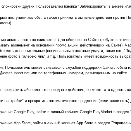
локировки других Пользователей (кнопка "Заблокировать" в анкете и/и
орый поступили жалобы, а также принимать активные действия против П
алобы).
ание анкеты плата не взимается. Для общения на Сайте требуется актив
ивать абонемент на основании промо акций, действующих на Сайте). Ча
те есть дополнительные (опциональные) платные услуги, такие как: "По
ение фото в галерею лиц" и т.д. Пользователь имеет возможность выбр
ой, Пользователь может связаться с службой поддержки Сайта любым и
fo@datesupport.net или по телефонным номерам, размещенным на сайте.
н прекратить абонемент в период его действия, он может это сделать од
ои настройки" и прекратить автоматическое продление (если такое есть)
жение Google Play, зайти в личный кабинет Google PlayMarket в раздел 
жение App Store, зайти в личный кабинет App Store в раздел "Управлен