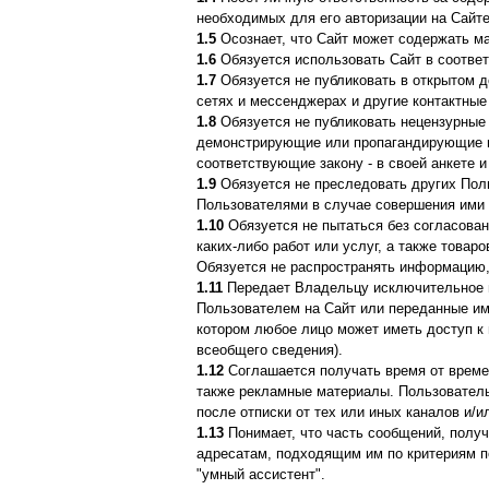
необходимых для его авторизации на Сайте
1.5
Осознает, что Сайт может содержать м
1.6
Обязуется использовать Сайт в соотве
1.7
Обязуется не публиковать в открытом д
сетях и мессенджерах и другие контактные
1.8
Обязуется не публиковать нецензурные 
демонстрирующие или пропагандирующие на
соответствующие закону - в своей анкете и
1.9
Обязуется не преследовать других Польз
Пользователями в случае совершения ими 
1.10
Обязуется не пытаться без согласова
каких-либо работ или услуг, а также това
Обязуется не распространять информацию
1.11
Передает Владельцу исключительное п
Пользователем на Сайт или переданные им
котором любое лицо может иметь доступ к 
всеобщего сведения).
1.12
Соглашается получать время от времен
также рекламные материалы. Пользователь
после отписки от тех или иных каналов и/
1.13
Понимает, что часть сообщений, получ
адресатам, подходящим им по критериям п
"умный ассистент".