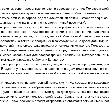
.
атериалы, ориентированные только на совершеннолетних Пользователей
тствии с действующими и применимыми в данной области законами.
оступе почтовые адреса, адреса электронной почты, номера телефонов, 
 данные (эти ограничения не касаются личной переписки).
выражения, клевету, оскорбления, порнографические или иные амораль
силие, жестокость, или террор; материалы, оскорбляющие человеческо
 в чате, в виде текста, фото и видео, на Сайте и в мобильном приложени
ователей, а также не вводить их в заблуждение и не досаждать им; не 
действий, явно свидетельствующих о нежелании контакта с Пользовате
ния с Владельцем совершать сделки или предлагать совершать сделки 
ров, использовать Сайт для распространения рекламных материалов или 
, могущую навредить Сайту или Владельцу.
раво распространять, воспроизводить, переводить и переделывать, а 
 Владельцу иным способом, по кабелю, проводам или с помощью иных а
нему в интерактивном режиме из любого места и в любое время по свое
и уведомления по электронной почте, смс и пуш сообщениях касающихся
 имеет возможность выбрать каналы связи и типы уведомлений в настро
или удаления анкеты, может пройти до 10 дней до момента полной оста
аемых им от других пользователей, может быть отправлена ими в виде 
оиска. Также сообщения могут отправляться автоматически от имени по