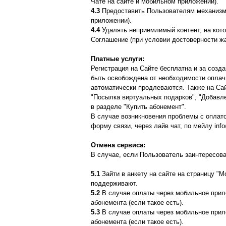
Чате на сайте и мобильном приложении).
4.3
Предоставить Пользователям механизм б
приложении).
4.4
Удалять неприемлимый контент, на кот
Соглашение (при условии достоверности ж
Платные услуги:
Регистрация на Сайте бесплатна и за созд
быть освобождена от необходимости оплач
автоматически продлеваются. Также на Сай
"Посылка виртуальных подарков", "Добавл
в разделе "Купить абонемент".
В случае возникновения проблемы с оплат
форму связи, через лайв чат, по мейлу in
Отмена сервиса:
В случае, если Пользователь заинтересова
5.1
Зайти в анкету на сайте на страницу "М
поддерживают.
5.2
В случае оплаты через мобильное прило
абонемента (если такое есть).
5.3
В случае оплаты через мобильное прило
абонемента (если такое есть).