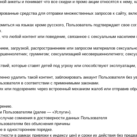
ой анкеты и понимает что все скидки и промо акции относятся к нему, как
рованные средства для отправки множественных запросов к сайту, вкл
омиться на языках кроме русского, Пользователь подтверждает свое сог
х.
 что любой контент или поведение, связанное с сексуальным насилием 
анием, загрузкой, распространением или запросом материалов сексуаль
ршеннолетних; грумингом; сексуализацией несовершеннолетнего; сексу
твий, которые ставят детей под угрозу или способствуют эксплуатации
енно удалить такой контент, заблокировать аккаунт Пользователя без
льзователя в соответствии с применимыми законами.
х или подозрениях через встроенный механизм жалоб или отправив обр
рению.
и Пользователям (далее — «Услуги»).
 случае сомнения в достоверности данных Пользователя
льзователям без объяснения причины
е в одностороннем порядке.
стности в рамках привязки к индексу цен) и сроки их действия без пред